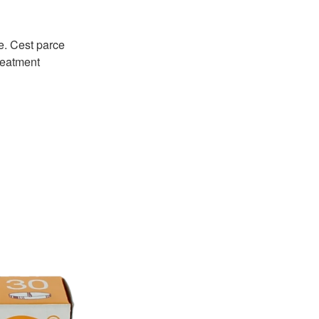
e. Cest parce
reatment