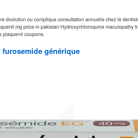
e dvolution ou compliqus consultation annuelle chez le dentist
laquenil mg price in pakistan Hydroxychloroquine maculopathy t
 plaquenil coupons.
furosemide générique