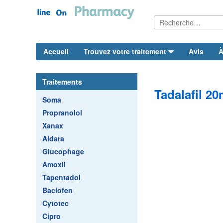
Accueil
Trouvez votre traitement
Avis
À
Traitements
Tadalafil 20
Soma
Propranolol
Xanax
Aldara
Glucophage
Amoxil
Tapentadol
Baclofen
Cytotec
Cipro