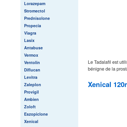
Lorazepam
Stromectol
Prednisolone
Propecia
Viagra
Lasix
Antabuse
Vermox
Le Tadalafil est uti
Ventolin
bénigne de la prost
Diflucan
Levitra
Xenical 120
Zaleplon
Provigil
Ambien
Zoloft
Eszopiclone
Xenical