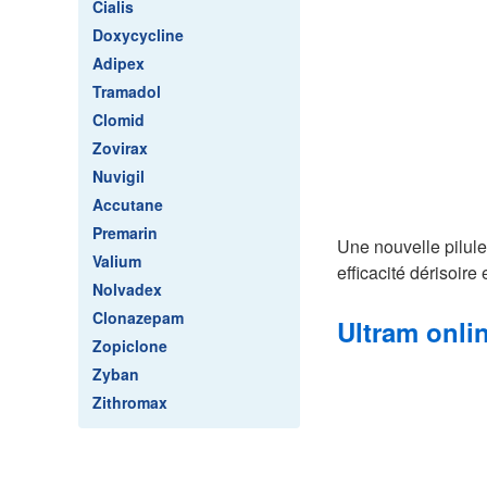
Cialis
Doxycycline
Adipex
Tramadol
Clomid
Zovirax
Nuvigil
Accutane
Premarin
Une nouvelle pilule
Valium
efficacité dérisoir
Nolvadex
Clonazepam
Ultram onli
Zopiclone
Zyban
Zithromax