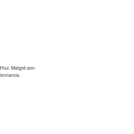
d'hui. Malgré son
rdonnance.